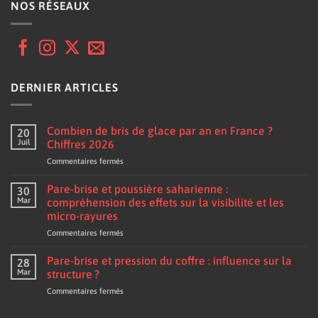
NOS RÉSEAUX
DERNIER ARTICLES
Combien de bris de glace par an en France ?
20
Juil
Chiffres 2026
sur
Commentaires fermés
Combien
de
Pare-brise et poussière saharienne :
30
bris
Mar
compréhension des effets sur la visibilité et les
de
micro-rayures
glace
sur
Commentaires fermés
par
Pare-
an
brise
en
Pare-brise et pression du coffre : influence sur la
28
et
France
Mar
structure ?
poussière
?
sur
Commentaires fermés
saharienne
Chiffres
Pare-
:
2026
brise
compréhension