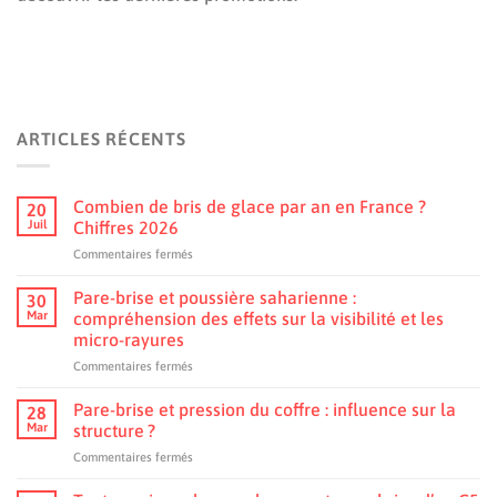
ARTICLES RÉCENTS
Combien de bris de glace par an en France ?
20
Juil
Chiffres 2026
sur
Commentaires fermés
Combien
de
Pare-brise et poussière saharienne :
30
bris
Mar
compréhension des effets sur la visibilité et les
de
micro-rayures
glace
sur
Commentaires fermés
par
Pare-
an
brise
en
Pare-brise et pression du coffre : influence sur la
28
et
France
Mar
structure ?
poussière
?
sur
Commentaires fermés
saharienne
Chiffres
Pare-
:
2026
brise