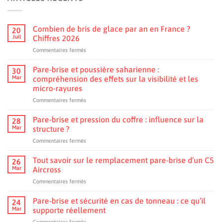
Combien de bris de glace par an en France ?
20
Juil
Chiffres 2026
sur
Commentaires fermés
Combien
de
Pare-brise et poussière saharienne :
30
bris
Mar
compréhension des effets sur la visibilité et les
de
micro-rayures
glace
sur
Commentaires fermés
par
Pare-
an
brise
en
Pare-brise et pression du coffre : influence sur la
28
et
France
Mar
structure ?
poussière
?
sur
Commentaires fermés
saharienne
Chiffres
Pare-
:
2026
brise
Tout savoir sur le remplacement pare-brise d’un C5
compréhension
26
et
des
Mar
Aircross
pression
effets
sur
Commentaires fermés
du
sur
Tout
coffre :
la
savoir
Pare-brise et sécurité en cas de tonneau : ce qu’il
influence
24
visibilité
sur
sur
Mar
supporte réellement
et
le
la
les
sur
Commentaires fermés