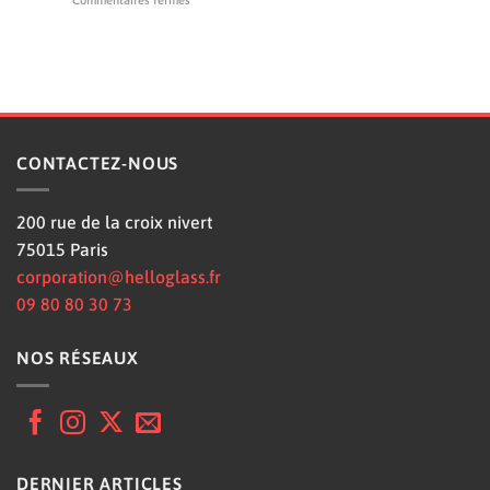
remplacement
structure ?
micro-
Pare-
pare-
rayures
brise
brise
et
d’un
sécurité
C5
en
Aircross
cas
de
tonneau
CONTACTEZ-NOUS
:
ce
qu’il
200 rue de la croix nivert
supporte
réellement
75015 Paris
corporation@helloglass.fr
09 80 80 30 73
NOS RÉSEAUX
DERNIER ARTICLES