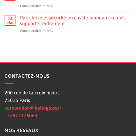
pression
effets
sur
Commentaires fermés
du
sur
Tout
coffre :
la
savoir
Pare-brise et sécurité en cas de tonneau : ce qu’il
influence
24
visibilité
sur
sur
Mar
supporte réellement
et
le
la
les
sur
Commentaires fermés
remplacement
structure ?
micro-
Pare-
pare-
rayures
brise
brise
et
d’un
sécurité
C5
en
Aircross
cas
de
tonneau
CONTACTEZ-NOUS
:
ce
qu’il
200 rue de la croix nivert
supporte
réellement
75015 Paris
corporation@helloglass.fr
+33972176063
NOS RÉSEAUX