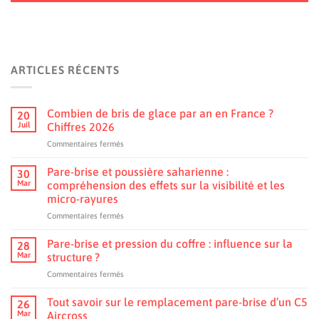
ARTICLES RÉCENTS
Combien de bris de glace par an en France ?
20
Juil
Chiffres 2026
sur
Commentaires fermés
Combien
de
Pare-brise et poussière saharienne :
30
bris
Mar
compréhension des effets sur la visibilité et les
de
micro-rayures
glace
sur
Commentaires fermés
par
Pare-
an
brise
en
Pare-brise et pression du coffre : influence sur la
28
et
France
Mar
structure ?
poussière
?
sur
Commentaires fermés
saharienne
Chiffres
Pare-
:
2026
brise
Tout savoir sur le remplacement pare-brise d’un C5
compréhension
26
et
des
Mar
Aircross