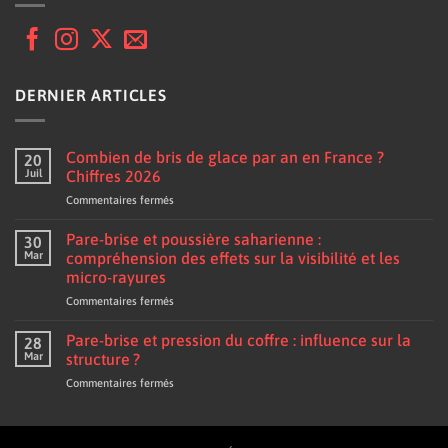
DERNIER ARTICLES
Combien de bris de glace par an en France ?
20
Juil
Chiffres 2026
sur
Commentaires fermés
Combien
de
Pare-brise et poussière saharienne :
30
bris
Mar
compréhension des effets sur la visibilité et les
de
micro-rayures
glace
sur
Commentaires fermés
par
Pare-
an
brise
en
Pare-brise et pression du coffre : influence sur la
28
et
France
Mar
structure ?
poussière
?
sur
Commentaires fermés
saharienne
Chiffres
Pare-
:
2026
brise
compréhension
et
des